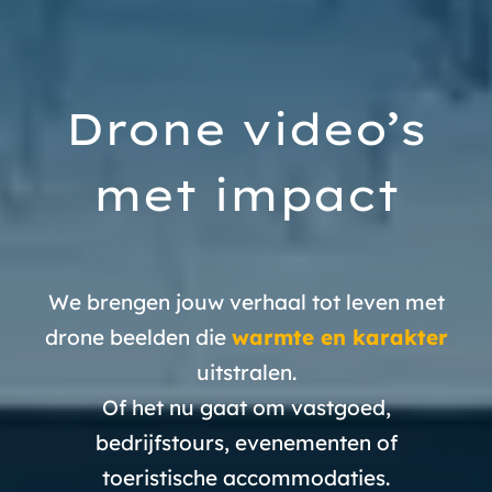
Drone video’s
met impact
We brengen jouw verhaal tot leven met
drone beelden die
warmte en karakter
uitstralen.
Of het nu gaat om vastgoed,
bedrijfstours, evenementen of
toeristische accommodaties.